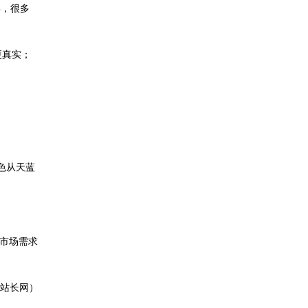
年，很多
更真实；
色从天蓝
的市场需求
迁站长网）