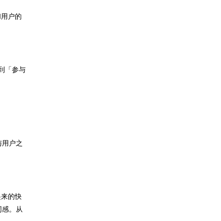
和用户的
到「参与
与用户之
起来的快
同感。从