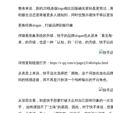
整体来说，新的2D线条版logo相比旧版确实更轻盈更简洁
积极生活态度将被更多人感知到，同时也预示着快手将以更
更换经典slogan，打破品牌刻板印象
伴随着形象系统的升级，快手的品牌slogan也从原来「看
者」的升级，也是一种「认知」到「行动」的升级。快手以
详情复制链接打开：https://v.qq.com/x/page/j3146vlspla.html
从表意上来说，快手这次选择把「拥抱」这个词放在放在品牌核
间的情感连接，而不再是只扮演一个纯粹输出的平台角色。
从深层次看，则是快手想要打破大众对自己固有印象的一次
手， 始终摆脱不了“土味”的基因。因此，对于快手来说，想