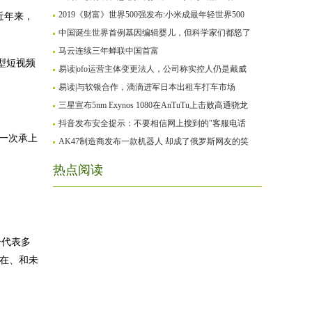
2019《财富》世界500强发布:小米成最年轻世界500
近年来，
中国诞生世界首例基因编辑婴儿，但科学家们都怒了
马云连续三年蝉联中国首富
转型短视频
易读|ofo运营主体变更法人，公司称实控人仍是戴威
易读|与软银合作，滴滴进军日本出租车打车市场
三星宣布5nm Exynos 1080在AnTuTu上击败高通骁龙
抖音发布安全提示：不要相信网上搜到的"客服电话
是一次承上
AK47制造商发布一款机器人 却成了俄罗斯网友的笑
热点阅读
号代表多
现在、和未