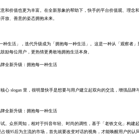
，寓意和价值也更为丰富。在全新形象的帮助下，快手的平台价值观、理念
加开放、善意的姿态拥抱未来。
见每一种生活」，迭代升级成为「拥抱每一种生活」。这是一种从「观察者」
此鼓励每位用户，更热情更勇敢地拥抱生活本身。
心 slogan 里，很明显快手是想要与用户建立起双向的交流，增强品牌
尝试。众所周知，相对于抖音年轻、时尚的调性，基于「老铁文化」构建
要占领95后为主流的市场，首先就要改变对话的视角，才能唤醒用户的认