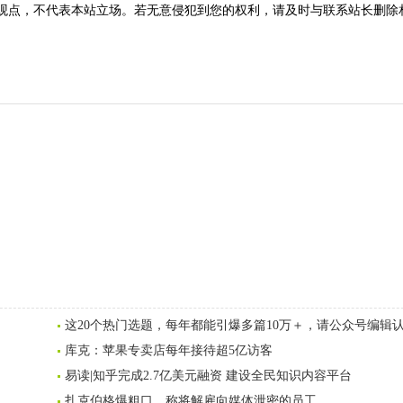
观点，不代表本站立场。若无意侵犯到您的权利，请及时与联系站长删除
这20个热门选题，每年都能引爆多篇10万＋，请公众号编辑
库克：苹果专卖店每年接待超5亿访客
易读|知乎完成2.7亿美元融资 建设全民知识内容平台
扎克伯格爆粗口，称将解雇向媒体泄密的员工