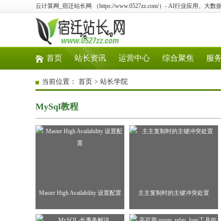
云计算网_宿迁站长网 （https://www.0527zz.com/）- AI行业应
首页
站长资讯
运营中心
综合聚焦
服
当前位置：
首页
>
站长学院
MySql教程
Master High Availability 设置配置
主主复制时的主键冲突处置