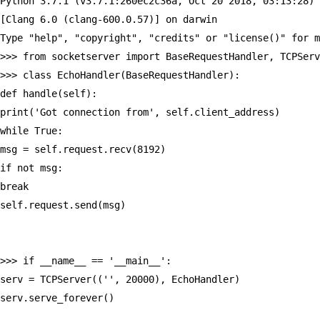
Python 3.7.1 (v3.7.1:260ec2c36a, Oct 20 2018, 03:13:28) 
[Clang 6.0 (clang-600.0.57)] on darwin  
Type "help", "copyright", "credits" or "license()" for m
>>> from socketserver import BaseRequestHandler, TCPServ
>>> class EchoHandler(BaseRequestHandler):  
def handle(self):  
print('Got connection from', self.client_address)  
while True:  
msg = self.request.recv(8192)  
if not msg:  
break  
self.request.send(msg)  
>>> if __name__ == '__main__':  
serv = TCPServer(('', 20000), EchoHandler)  
serv.serve_forever() 