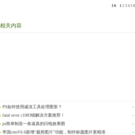
1
/
6
1
2
3
4
5
6
相关内容
PS如何使用减淡工具处理图形？
fatal error c1083错解决方案推荐！
ps简单制造一条逼真的闪电效果图
帝国cmsV6.6新增“裁剪图片”功能，制作标题图片更精准