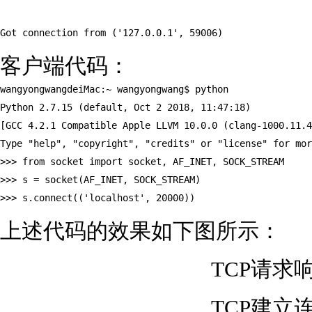
Got connection from ('127.0.0.1', 59006) 
客户端代码：
wangyongwangdeiMac:~ wangyongwang$ python  
Python 2.7.15 (default, Oct 2 2018, 11:47:18)  
[GCC 4.2.1 Compatible Apple LLVM 10.0.0 (clang-1000.11.4
Type "help", "copyright", "credits" or "license" for mor
>>> from socket import socket, AF_INET, SOCK_STREAM  
>>> s = socket(AF_INET, SOCK_STREAM)  
>>> s.connect(('localhost', 20000)) 
上述代码的效果如下图所示：
TCP请求
TCP建立