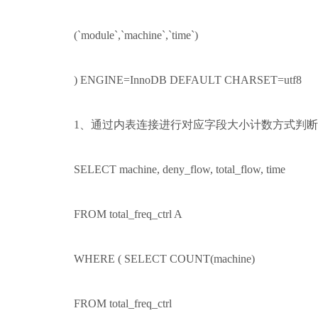
(`module`,`machine`,`time`)
) ENGINE=InnoDB DEFAULT CHARSET=utf8
1、通过内表连接进行对应字段大小计数方式判断该条
SELECT machine, deny_flow, total_flow, time
FROM total_freq_ctrl A
WHERE ( SELECT COUNT(machine)
FROM total_freq_ctrl