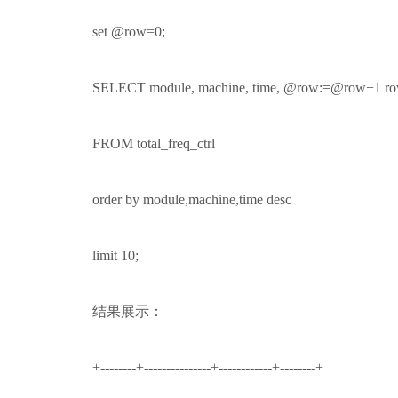
set @row=0;
SELECT module, machine, time, @row:=@row+1 r
FROM total_freq_ctrl
order by module,machine,time desc
limit 10;
结果展示：
+--------+---------------+------------+--------+