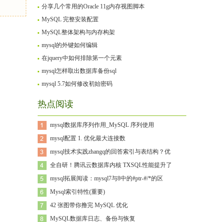
分享几个常用的Oracle 11g内存视图脚本
MySQL 完整安装配置
MySQL整体架构与内存构架
mysql的外键如何编辑
在jquery中如何排除第一个元素
mysql怎样取出数据库备份sql
mysql 5.7如何修改初始密码
热点阅读
mysql数据库序列作用_MySQL 序列使用
mysql配置 1. 优化最大连接数
mysql技术实践zhangq的回答索引与表结构？优
全自研！腾讯云数据库内核 TXSQL性能提升了
mysql拓展阅读：mysql7与8中的#ptr-#/*的区
Mysql索引特性(重要)
42 张图带你撸完 MySQL 优化
MySQL数据库日志、备份与恢复