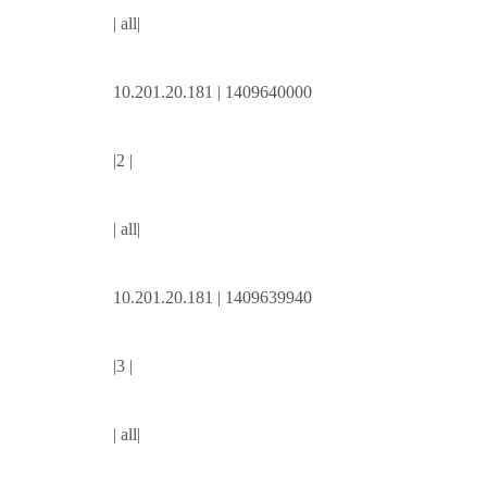
| all|
10.201.20.181 | 1409640000
|2 |
| all|
10.201.20.181 | 1409639940
|3 |
| all|