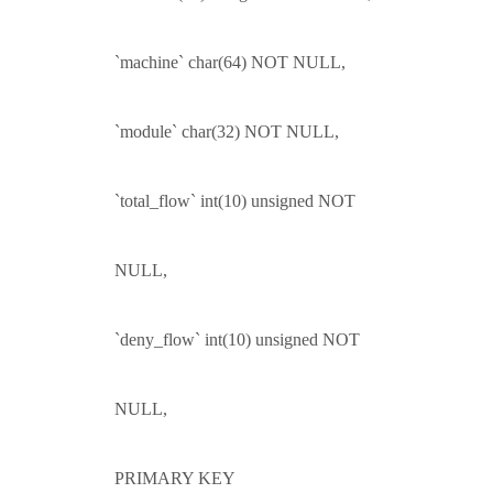
`machine` char(64) NOT NULL,
`module` char(32) NOT NULL,
`total_flow` int(10) unsigned NOT
NULL,
`deny_flow` int(10) unsigned NOT
NULL,
PRIMARY KEY