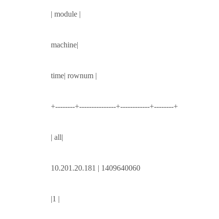
| module |
machine|
time| rownum |
+--------+---------------+------------+--------+
| all|
10.201.20.181 | 1409640060
|1 |